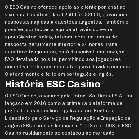
O ESC Casino oferece apoio ao cliente por chat ao
vivo nos dias úteis, das 12h00 às 22h00, garantindo
respostas rápidas a questões urgentes. Também é
possível contactar a equipa através do e-mail
apoio@estorilsoldigital.com
, com um tempo de
resposta geralmente inferior a 24 horas. Para
questões frequentes, está disponível uma secção
FAQ detalhada no site, permitindo aos jogadores
encontrar soluções imediatas para dúvidas comuns.
O atendimento é feito em português e inglês.
História ESC Casino
O ESC Casino, operado pela Estoril Sol Digital S.A., foi
lançado em 2016 como a primeira plataforma de
jogos de casino online legalizada em Portugal.
Licenciado pelo Serviço de Regulação e Inspeção de
Jogos (SRIJ) com as licenças n.º 003 e n.º 008, o ESC
Casino rapidamente se destacou no mercado