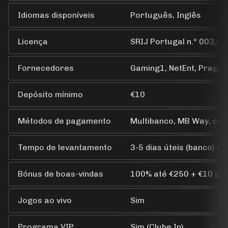
Idiomas disponíveis
Português, Inglês
Licença
SRIJ Portugal n.º 003/0
Fornecedores
Gaming1, NetEnt, Pragmat
Depósito mínimo
€10
Métodos de pagamento
Multibanco, MB Way, cartõ
Tempo de levantamento
3-5 dias úteis (banco) o
Bónus de boas-vindas
100% até €250 + €10 grá
Jogos ao vivo
Sim
Programa VIP
Sim (Clube In)