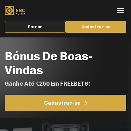
Entrar
Cadastrar-se
Bónus De Boas-
Vindas
Ganhe Até €250 Em FREEBETS!
Cadastrar-se