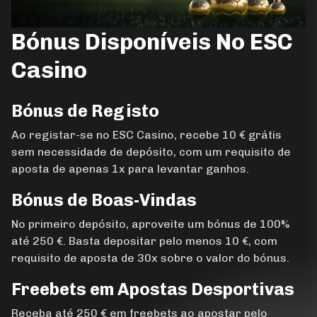
Bónus Disponíveis No ESC
Casino
Bónus de Registo
Ao registar-se no ESC Casino, recebe 10 € grátis
sem necessidade de depósito, com um requisito de
aposta de apenas 1x para levantar ganhos.
Bónus de Boas-Vindas
No primeiro depósito, aproveite um bónus de 100%
até 250 €. Basta depositar pelo menos 10 €, com
requisito de aposta de 30x sobre o valor do bónus.
Freebets em Apostas Desportivas
Receba até 250 € em freebets ao apostar pelo