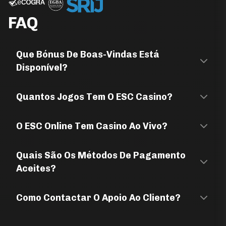
FAQ
Que Bónus De Boas-Vindas Está
Disponível?
Quantos Jogos Tem O ESC Casino?
O ESC Online Tem Casino Ao Vivo?
Quais São Os Métodos De Pagamento
Aceites?
Como Contactar O Apoio Ao Cliente?