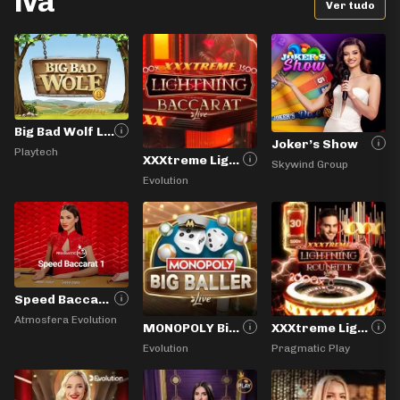
Iva
Ver tudo
Big Bad Wolf Live
Joker’s Show
Playtech
XXXtreme Lightning Baccarat
Skywind Group
Evolution
Speed Baccarat
Atmosfera
Evolution
MONOPOLY Big Baller
XXXtreme Lightning
Evolution
Pragmatic Play