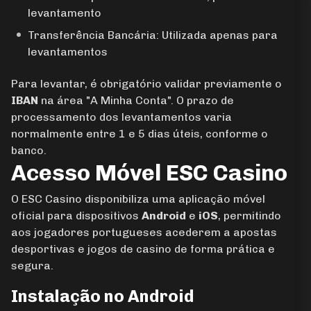
levantamento
Transferência Bancária: Utilizada apenas para
levantamentos
Para levantar, é obrigatório validar previamente o
IBAN
na área "A Minha Conta". O prazo de
processamento dos levantamentos varia
normalmente entre 1 e 5 dias úteis, conforme o
banco.
Acesso Móvel ESC Casino
O ESC Casino disponibiliza uma aplicação móvel
oficial para dispositivos
Android
e
iOS
, permitindo
aos jogadores portugueses acederem a apostas
desportivas e jogos de casino de forma prática e
segura.
Instalação no Android